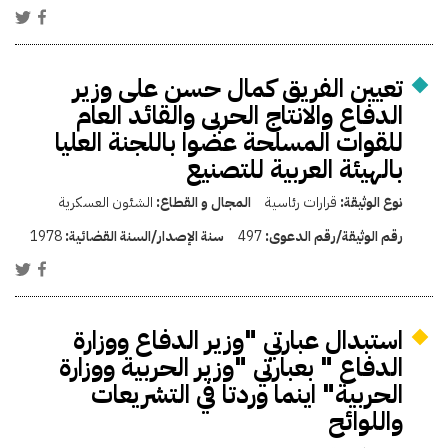
تعيين الفريق كمال حسن على وزير
الدفاع والانتاج الحربى والقائد العام
للقوات المسلحة عضوا باللجنة العليا
بالهيئة العربية للتصنيع
نوع الوثيقة:
قرارات رئاسية
المجال و القطاع:
الشئون العسكرية
رقم الوثيقة/رقم الدعوى:
497
سنة الإصدار/السنة القضائية:
1978
استبدال عبارتي "وزير الدفاع ووزارة
الدفاع " بعبارتي "وزير الحربية ووزارة
الحربية" اينما وردتا في التشريعات
واللوائح