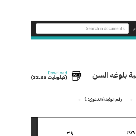
م
بة بلوغه السن
Download
(32.35 كيلوبايت)
رقم الوثيقة/الدعوى:
1