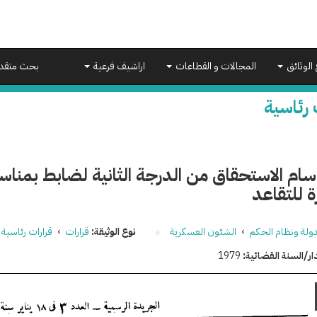
 الوثائق
المجالات و القطاعات
اراشيف فرعية
بحث متقد
 رئاسية
ام الاستحقاق من الدرجة الثانية لضابط بمناس
ة للتقاعد
دولة ونظام الحكم
›
الشئون العسكرية
نوع الوثيقة:
قرارات
›
قرارات رئاسية
ار/السنة القضائية:
1979