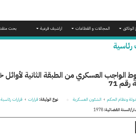
 الوثائق
المجالات و القطاعات
اراشيف فرعية
بحث متقد
 رئاسية
ط الواجب العسكري من الطبقة الثانية لأوائل خ
رقم 71
دولة ونظام الحكم
›
الشئون العسكرية
نوع الوثيقة:
قرارات
›
قرارات رئاسية
ار/السنة القضائية:
1978