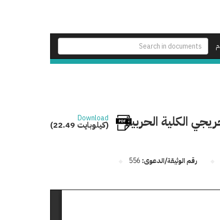
م
ريجي الكلية الحربية
Download
(22.49 كيلوبايت)
رقم الوثيقة/الدعوى:
556