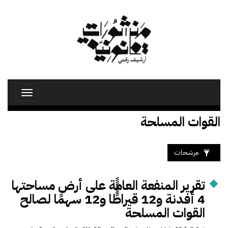
تجاوز
إلى
المحتوى
الرئيسي
Toggle
avigation
القوات المسلحة
مرشحات
تقرير المنفعة العامة على أرض مساحتها
4 أفدنة و12 قيراطًًًًًا و12 سهمًا لصالح
القوات المسلحة