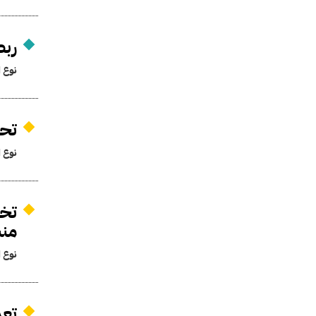
ربط
نوع ا
تحدي
نوع ا
تخو
من
نوع ا
تعد