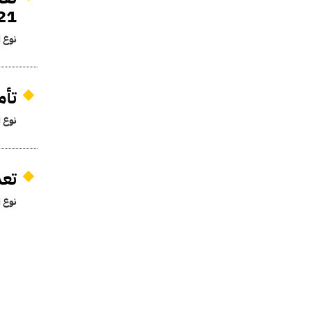
21 لسنة 62
نوع ا
تأم
نوع ا
تعد
نوع ا