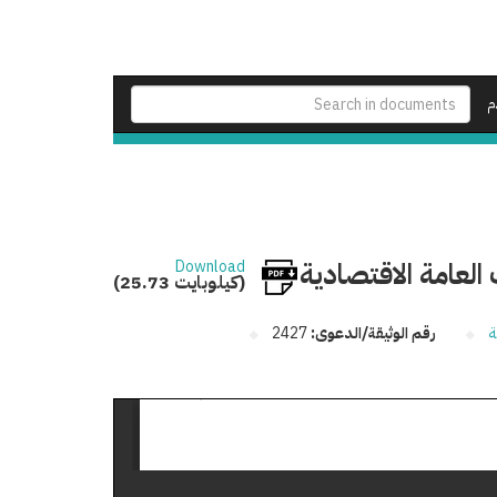
م
لعامة الاقتصادية
Download
(25.73 كيلوبايت)
ة
رقم الوثيقة/الدعوى:
2427