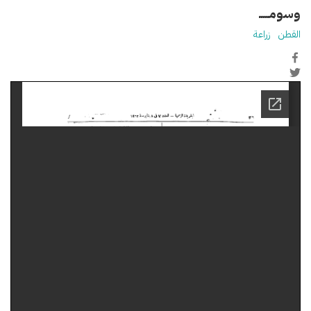
وسومـــــ
القطن
زراعة