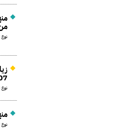
منح
من 
نوع ا
07
نوع ا
منح معاش 
نوع ا