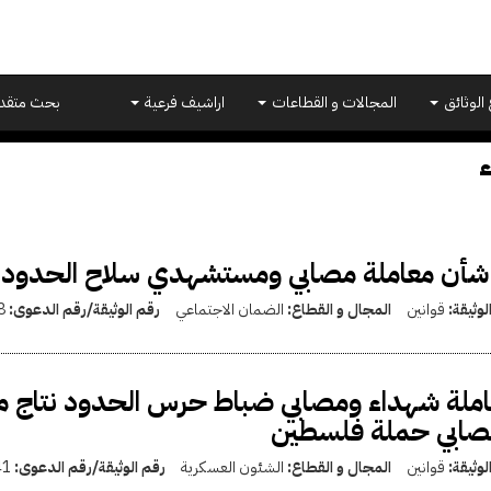
 الوثائق
المجالات و القطاعات
اراشيف فرعية
بحث متقد
 شأن معاملة مصابي ومستشهدي سلاح الحدود
لوثيقة:
قوانين
المجال و القطاع:
الضمان الاجتماعي
رقم الوثيقة/رقم الدعوى:
8
ملة شهداء ومصابي ضباط حرس الحدود نتاج مط
صابي حملة فلسطين
لوثيقة:
قوانين
المجال و القطاع:
الشئون العسكرية
رقم الوثيقة/رقم الدعوى:
41