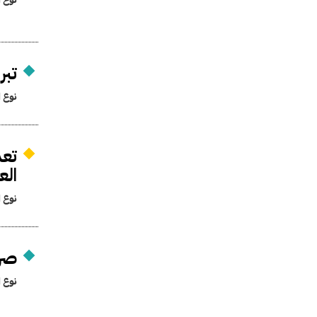
تبر
نوع ا
تعد
العر
نوع ا
صرف
نوع ا