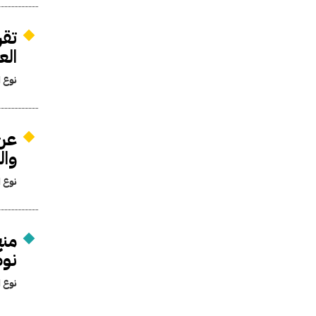
تقر
الع
نوع ا
عن 
وال
نوع ا
منح
نوط
نوع ا