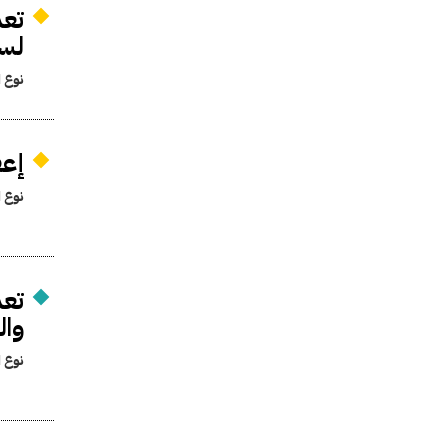
لسنة
نوع ا
إعف
نوع ا
وال
نوع ا