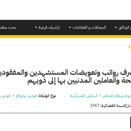
 الوثائق
المجالات و القطاعات
اراشيف فرعية
بحث متقد
ف رواتب وتعويضات المستشهدين والمفقودين 
ة والعاملين المدنيين بها إلى ذويهم
دولة ونظام الحكم
›
الشئون العسكرية
نوع الوثيقة:
قوانين ولوائح
›
قوانين
ار/السنة القضائية:
1967