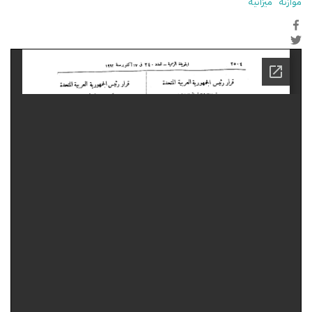
موازنة
ميزانية