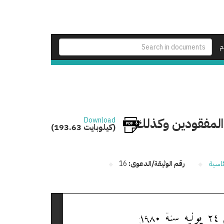
م
والمفقودين وكذلك
Download
(193.63 كيلوبايت)
ئاسية
رقم الوثيقة/الدعوى:
16