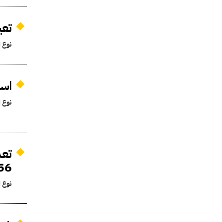
تعي
نوع ا
است
نوع ا
56
نوع ا