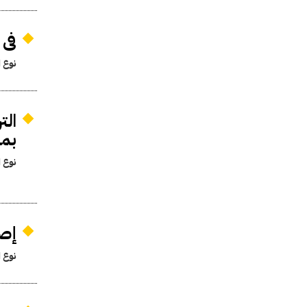
فى 
نوع ا
الت
بمه
نوع ا
إصد
نوع ا