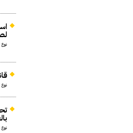
لصن
نوع ا
قان
نوع ا
تحد
بالقانون 410 لس
نوع ا