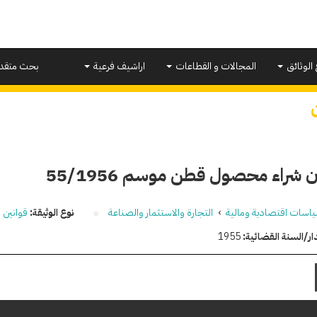
 الوثائق
المجالات و القطاعات
اراشيف فرعية
بحث متقد
 شراء محصول قطن موسم 55/1956
اسات اقتصادية ومالية
›
التجارة والاستثمار والصناعة
نوع الوثيقة:
قوانين و
ار/السنة القضائية:
1955