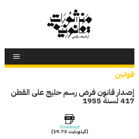
تجاوز
إلى
المحتوى
الرئيسي
Toggle
avigation
قوانين
إصدار قانون فرض رسم حليج على القطن
417 لسنة 1955
Download
(19.73 كيلوبايت)