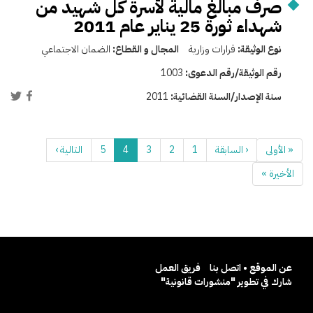
صرف مبالغ مالية لأسرة كل شهيد من
شهداء ثورة 25 يناير عام 2011
نوع الوثيقة:
قرارات وزارية
المجال و القطاع:
الضمان الاجتماعي
رقم الوثيقة/رقم الدعوى:
1003
سنة الإصدار/السنة القضائية:
2011
« الأولى
‹ السابقة
1
2
3
4
5
التالية ›
الأخيرة »
عن الموقع • اتصل بنا
فريق العمل
شارك في تطوير "منشورات قانونية"