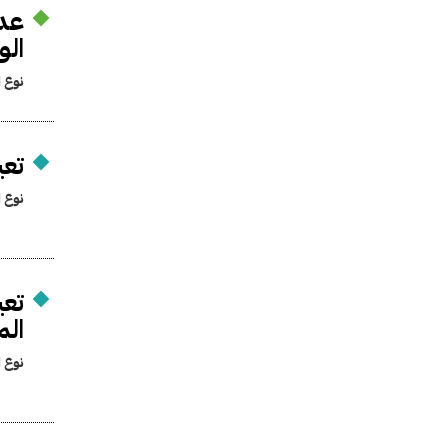
عدم
الو
نوع ا
تعي
نوع ا
الم
نوع ا