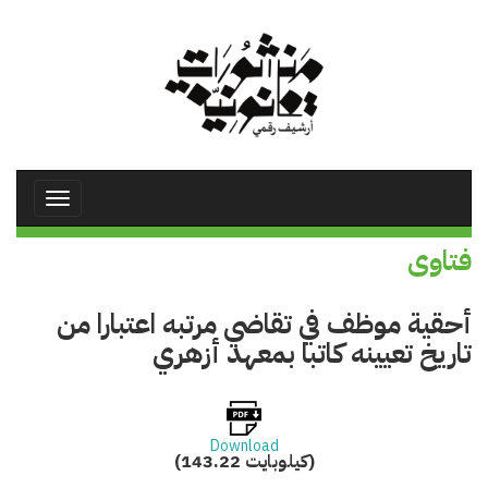
تجاوز
إلى
المحتوى
الرئيسي
Toggle
avigation
فتاوى
أحقية موظف في تقاضي مرتبه اعتبارا من
تاريخ تعيينه كاتبا بمعهد أزهري
Download
(143.22 كيلوبايت)