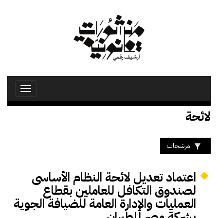
تجاوز
إلى
المحتوى
الرئيسي
Toggle
avigation
لائحة
مرشحات
اعتماد تعديل لائحة النظام الأساسى
لصندوق التكافل للعاملين بقطاع
العمليات والإدارة العامة للضيافة الجوية
بشركة مصر للطيران