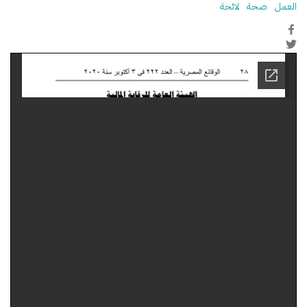
العمل
صحة
لائحة