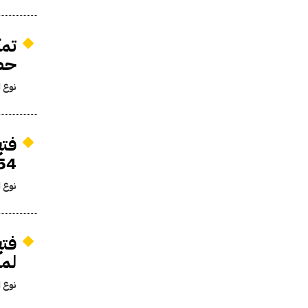
تمك
حضو
نوع ا
1954 لشراء الأطيان ال
نوع ا
لمو
نوع ا