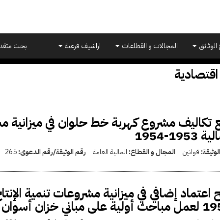
 الوثائق
المجالات و القطاعات
اراشيف فرعية
بحث متقد
اقتصادية
 تكاليف مشروع كهربة خط حلوان في ميزانية مش
ة 1953-1954
لوثيقة:
قوانين
المجال و القطاع:
المالية العامة
رقم الوثيقة/رقم الدعوى:
265
ولية على مباني خزان أسوان