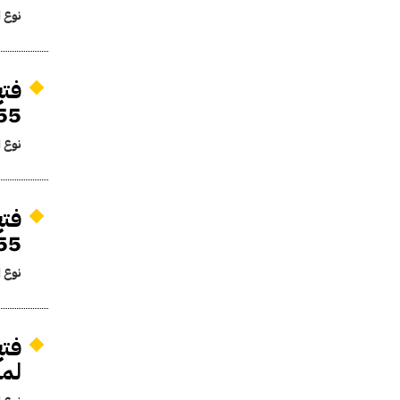
نوع ا
1955 لتنفيذ اتفاق
نوع ا
1955 لصالح مشرو
نوع ا
لمش