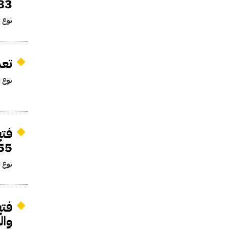
583
نوع ا
تعد
نوع ا
1955 لشراء وتو
نوع ا
فتح
وا