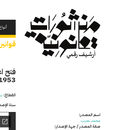
تجاوز
إلى
المحتوى
الرئيسي
أنواع
قوانين
فتح اع
1953-1954 لتعمير واحة سي
القطاع:
سي
سنة الإصد
اسم المصدر:
محمد نجيب
صفة المصدر / جهة الإصدار: