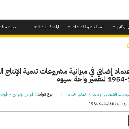
 الوثائق
المجالات و القطاعات
اراشيف فرعية
بحث متقد
تماد إضافي في ميزانية مشروعات تنمية الإنتاج ا
وه
اسات اقتصادية ومالية
›
المالية العامة
نوع الوثيقة:
قوانين ولوائح
›
قواني
ار/السنة القضائية:
1954