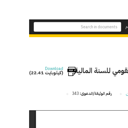
م
لقومي للسنة المالية
Download
(22.41 كيلوبايت)
ن
رقم الوثيقة/الدعوى:
343