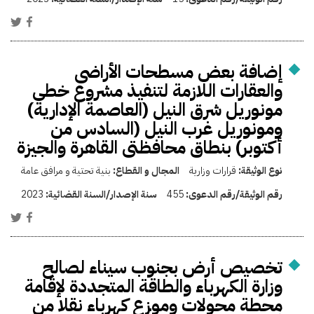
إضافة بعض مسطحات الأراضى
والعقارات اللازمة لتنفيذ مشروع خطي
مونوريل شرق النيل (العاصمة الإدارية)
ومونوريل غرب النيل (السادس من
أكتوبر) بنطاق محافظتى القاهرة والجيزة
نوع الوثيقة:
قرارات وزارية
المجال و القطاع:
بنية تحتية و مرافق عامة
رقم الوثيقة/رقم الدعوى:
455
سنة الإصدار/السنة القضائية:
2023
تخصيص أرض بجنوب سيناء لصالح
وزارة الكهرباء والطاقة المتجددة لإقامة
محطة محولات وموزع كهرباء نقلا من