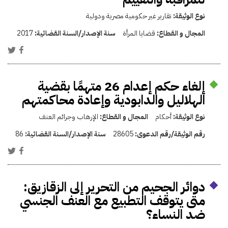
نوع الوثيقة:
تقارير غير حكومية مصرية ودولية
المجال و القطاع:
قضايا المرأة
سنة الإصدار/السنة القضائية:
2017
إلغاء حكم إعدام 26 متهمًا بقضية
الهلاليل والدابودية وإعادة محاكمتهم
نوع الوثيقة:
أحكام
المجال و القطاع:
الإرهاب وجرائم العنف
رقم الوثيقة/رقم الدعوى:
28605
سنة الإصدار/السنة القضائية:
86
دوائر الجحيم من التحرير إلى الزقازيق:
متى يتوقف التطبيع مع العنف الجنسي
ضد النساء؟