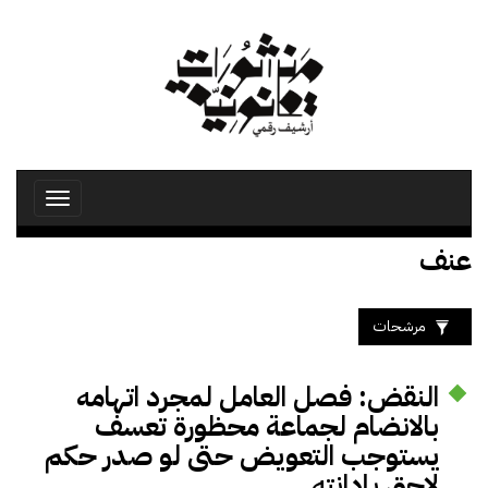
تجاوز
إلى
المحتوى
الرئيسي
Toggle
avigation
عنف
مرشحات
النقض: فصل العامل لمجرد اتهامه
بالانضام لجماعة محظورة تعسف
يستوجب التعويض حتى لو صدر حكم
لاحق بإدانته