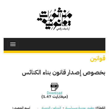
تجاوز
إلى
المحتوى
الرئيسي
Toggle
avigation
قوانين
بخصوص إصدار قانون بناء الكنائس
Download
(1.47 ميغابايت)
القطاع:
حقوق مدنية وسياسية
›
الشئون الدينية
اسم المصدر: