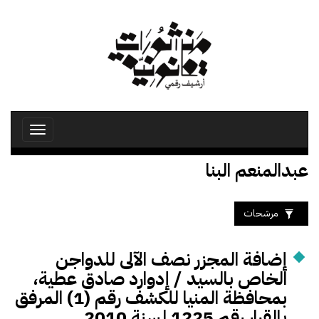
تجاوز
إلى
المحتوى
الرئيسي
Toggle
avigation
عبدالمنعم البنا
مرشحات
إضافة المجزر نصف الآلى للدواجن
الخاص بالسيد / إدوارد صادق عطية،
بمحافظة المنيا للكشف رقم (1) المرفق
بالقرار رقم 1225 لسنة 2010