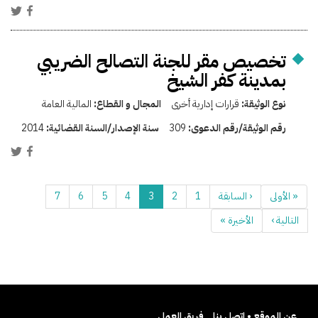
تخصيص مقر للجنة التصالح الضريبي
بمدينة كفر الشيخ
نوع الوثيقة:
قرارات إدارية أخرى
المجال و القطاع:
المالية العامة
رقم الوثيقة/رقم الدعوى:
309
سنة الإصدار/السنة القضائية:
2014
« الأولى
‹ السابقة
1
2
3
4
5
6
7
التالية ›
الأخيرة »
عن الموقع • اتصل بنا
فريق العمل