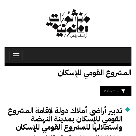
تجاوز
إلى
المحتوى
الرئيسي
Toggle
avigation
المشروع القومي للإسكان
مرشحات
تدبير أراضى أملاك دولة لإقامة المشروع
القومي للإسكان بمدينة النهضة
واستغلالها للمشروع القومي للإسكان