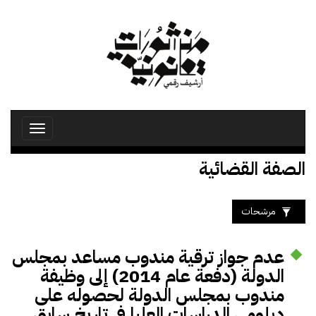
تجاوز
إلى
المحتوى
الرئيسي
Toggle
avigation
الصفة القضائية
مرشحات
عدم جواز ترقية مندوب مساعد بمجلس
الدولة (دفعة عام 2014) إلى وظيفة
مندوب بمجلس الدولة لحصوله على
دبلومي الدراسات العليا فى تاريخ سابق