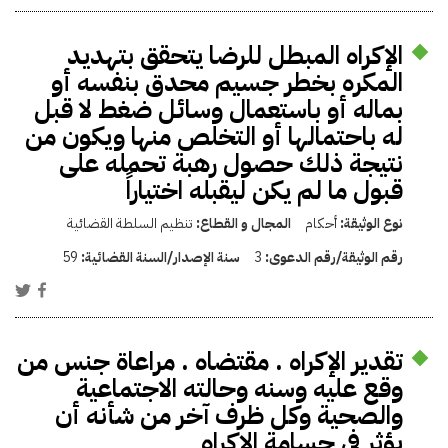
الإكراه المبطل للرضا يتحقق بتهديد
المكره بخطر جسيم محدق بنفسه أو
بماله أو باستعمال وسائل ضغط لا قبل
له باحتمالها أو التخلص منها ويكون من
نتيجة ذلك حصول رهبة تحمله على
قبول ما لم يكن ليقبله اختياراً
نوع الوثيقة:
أحكام
المجال و القطاع:
تنظيم السلطة القضائية
رقم الوثيقة/رقم الدعوى:
3
سنة الإصدار/السنة القضائية:
59
تقدير الإكراه . مقتضاه . مراعاة جنس من
وقع عليه وسنه وحالته الاجتماعية
والصحية وكل ظرف آخر من شأنه أن
يؤثر في جسامة الاكراه