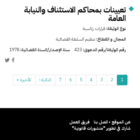
تعيينات بمحاكم الاستئناف والنيابة
العامة
نوع الوثيقة:
قرارات رئاسية
المجال و القطاع:
تنظيم السلطة القضائية
رقم الوثيقة/رقم الدعوى:
423
سنة الإصدار/السنة القضائية:
1978
1
2
3
4
5
6
7
التالية ›
الأخيرة »
عن الموقع • اتصل بنا
فريق العمل
شارك في تطوير "منشورات قانونية"