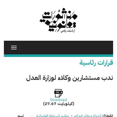
تجاوز
إلى
المحتوى
الرئيسي
Toggle
avigation
قرارات رئاسية
ندب مستشارين وكلاء لوزارة العدل
Download
(27.67 كيلوبايت)
القطاع:
الدولة ونظام الحكم
›
تنظيم السلطة القضائية
اسم