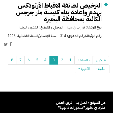
الترخيص لطائفة الاقباط الأرثوذكس
بهدم وإعادة بناء كنيسة مار جرجس
الكائنة بمحافظة البحيرة
نوع الوثيقة:
قرارات رئاسية
المجال و القطاع:
الشئون الدينية
رقم الوثيقة/رقم الدعوى:
314
سنة الإصدار/السنة القضائية:
1996
« الأولى
‹ السابقة
1
2
3
4
5
6
7
8
التالية ›
الأخيرة »
عن الموقع • اتصل بنا
فريق العمل
شارك في تطوير "منشورات قانونية"