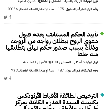
نوع الوثيقة:
قرارات رئاسية
المجال و القطاع:
الشئون الدينية
رقم الوثيقة/رقم الدعوى:
175
سنة الإصدار/السنة القضائية:
2005
تأييد الحكم المستانف بعدم قبول
دعوي الزوج ببطلان زواجه من الزوجة
وذلك بسبب صدور حكم نهائي بتطليقها
منه خلعاً
نوع الوثيقة:
أحكام
المجال و القطاع:
الأحوال الشخصية
رقم الوثيقة/رقم الدعوى:
487
سنة الإصدار/السنة القضائية:
73
الترخيص لطائقة الأقباط الأرثوذكس
بكنيسة السيدة العذراء الكائنة بمركز
طهطا بمحافظة سوهاج والأعمال