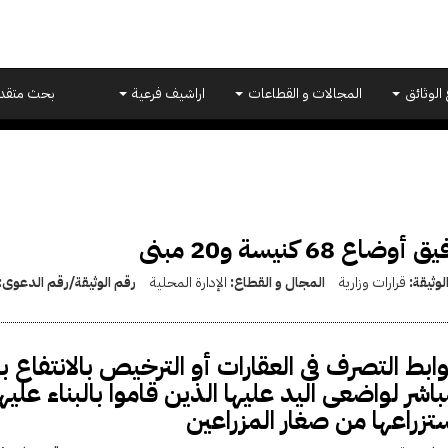
 الوثائق
المجالات و القطاعات
اراشيف فرعية
بحث متقد
 أوضاع 68 كنيسة و20 مبنى
لوثيقة:
قرارات وزارية
المجال و القطاع:
الإدارة المحلية
رقم الوثيقة/رقم الدعوى:
بط التصرف فى العقارات أو الترخيص بالانتفاع بها
باشر لواضعى اليد عليها الذين قاموا بالبناء علي
تزراعها من صغار المزراعين