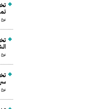
تخص
تمو
نوع ا
تخص
الش
نوع ا
تخص
سرس
نوع ا