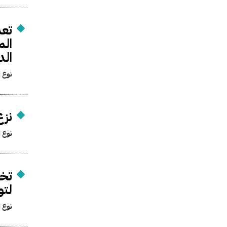
الد
نوع ا
نزع
نوع ا
تخص
لتو
نوع ا