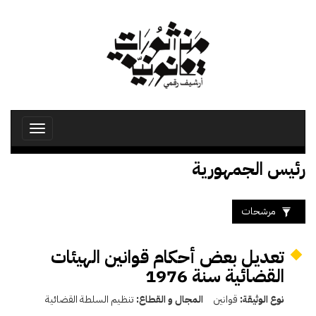
تجاوز
إلى
المحتوى
الرئيسي
Toggle
avigation
رئيس الجمهورية
مرشحات
تعديل بعض أحكام قوانين الهيئات
القضائية سنة 1976
نوع الوثيقة:
قوانين
المجال و القطاع:
تنظيم السلطة القضائية