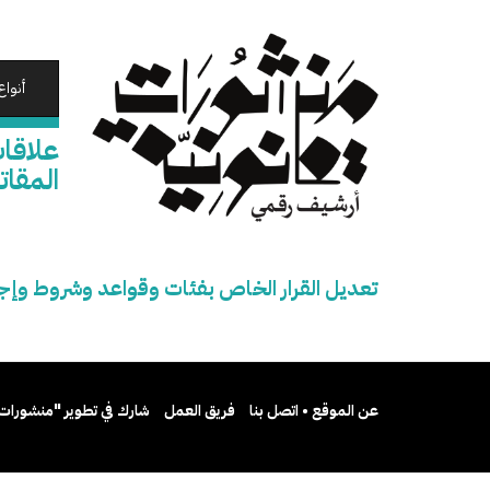
تجاوز
إلى
المحتوى
الرئيسي
أنواع
علاقا
المقات
تعديل القرار الخاص بفئات وقواعد وشروط وإ
عن الموقع • اتصل بنا
فريق العمل
شارك في تطوير "منشورات 