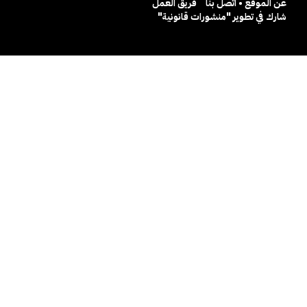
عن الموقع • اتصل بنا
فريق العمل
شارك في تطوير "منشورات قانونية"