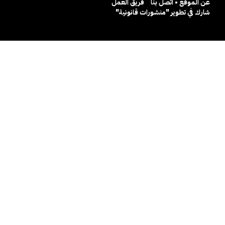
عن الموقع • اتصل بنا
فريق العمل
شارك في تطوير "منشورات قانونية"