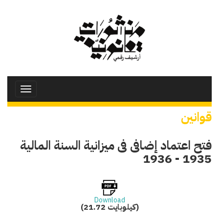
تجاوز
إلى
المحتوى
الرئيسي
Toggle
avigation
قوانين
فتح اعتماد إضافى فى ميزانية السنة المالية
1935 - 1936
Download
(21.72 كيلوبايت)