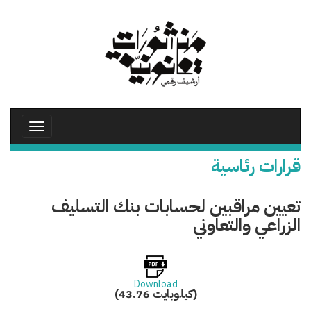
تجاوز
إلى
المحتوى
الرئيسي
Toggle
avigation
قرارات رئاسية
تعيين مراقبين لحسابات بنك التسليف
الزراعي والتعاوني
Download
(43.76 كيلوبايت)