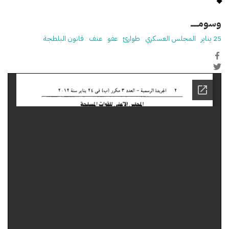
وسومـــــ
25 يناير
المجلس العسكري
طوارئ
عفو
عنف
قانون البلطجة