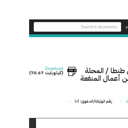
م
طنطا / المحلة
Download
(70.67 كيلوبايت)
من أعمال المنفعة
ة
رقم الوثيقة/الدعوى:
64