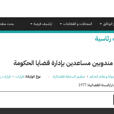
 الوثائق
المجالات و القطاعات
اراشيف فرعية
بحث متقد
 رئاسية
مندوبين مساعدين بإدارة قضايا الحكومة
دولة ونظام الحكم
›
تنظيم السلطة القضائية
نوع الوثيقة:
قرارات
›
قرارات ر
ار/السنة القضائية:
1977