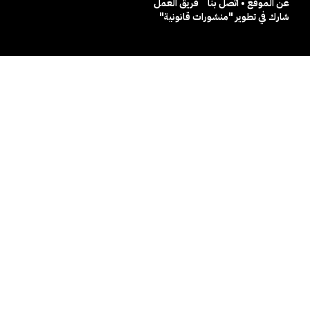
عن الموقع • اتصل بنا
فريق العمل
شارك في تطوير "منشورات قانونية"