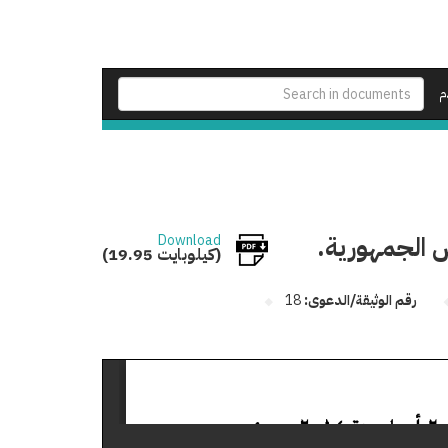
م
 الجمهورية.
Download
(19.95 كيلوبايت)
رقم الوثيقة/الدعوى:
18