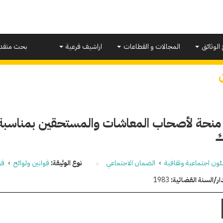
 الوثائق
المجالات و القطاعات
اراشيف فرعية
بحث متقد
نحة لأصحاب المعاشات والمستحقين بمناسبة
ك
ون اجتماعية وثقافية
›
الضمان الاجتماعي
نوع الوثيقة:
قوانين ولوائح
›
قو
ار/السنة القضائية:
1983