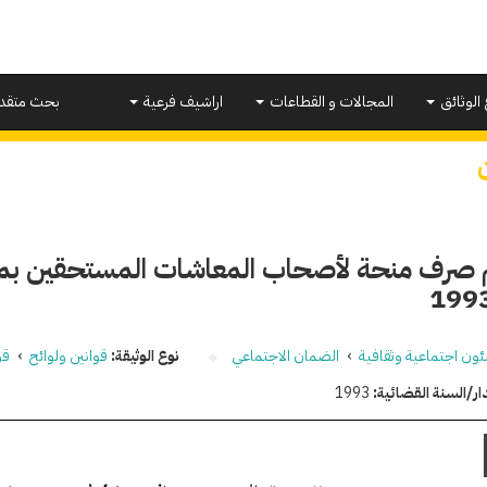
 الوثائق
المجالات و القطاعات
اراشيف فرعية
بحث متقد
 صرف منحة لأصحاب المعاشات المستحقين بمن
ون اجتماعية وثقافية
›
الضمان الاجتماعي
نوع الوثيقة:
قوانين ولوائح
›
قو
ار/السنة القضائية:
1993