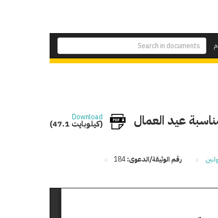
م
اسبة عيد العمال
Download
(47.1 كيلوبايت)
انين
رقم الوثيقة/الدعوى:
184