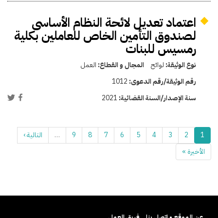
اعتماد تعديل لائحة النظام الأساسى
لصندوق التأمين الخاص للعاملين بكلية
رمسيس للبنات
نوع الوثيقة:
لوائح
المجال و القطاع:
العمل
رقم الوثيقة/رقم الدعوى:
1012
سنة الإصدار/السنة القضائية:
2021
1
2
3
4
5
6
7
8
9
…
التالية ›
الأخيرة »
عن الموقع • اتصل بنا
فريق العمل