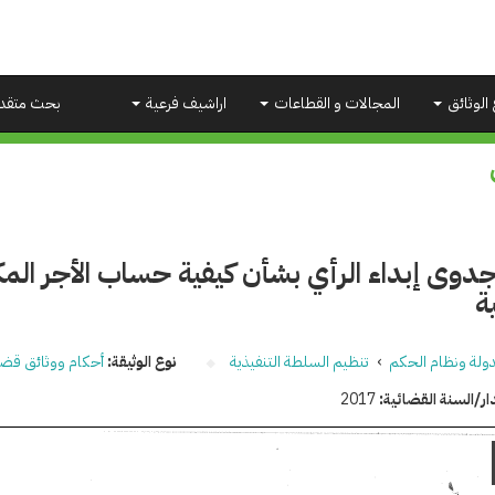
 الوثائق
المجالات و القطاعات
اراشيف فرعية
بحث متقد
دوى إبداء الرأي بشأن كيفية حساب الأجر الم
ة
دولة ونظام الحكم
›
تنظيم السلطة التنفيذية
نوع الوثيقة:
أحكام ووثائق قضا
ار/السنة القضائية:
2017