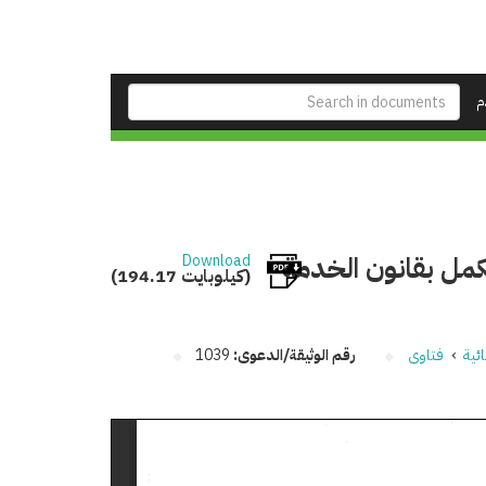
م
كمل بقانون الخدمة
Download
(194.17 كيلوبايت)
ئية
›
فتاوى
رقم الوثيقة/الدعوى:
1039