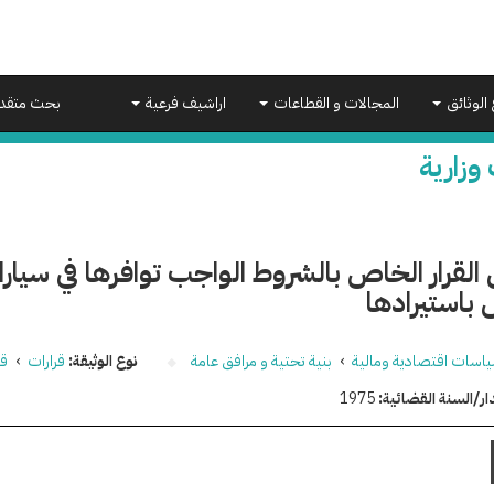
 الوثائق
المجالات و القطاعات
اراشيف فرعية
بحث متقد
 وزارية
القرار الخاص بالشروط الواجب توافرها في سيارا
باستيرادها
اسات اقتصادية ومالية
›
بنية تحتية و مرافق عامة
نوع الوثيقة:
قرارات
›
قر
ار/السنة القضائية:
1975