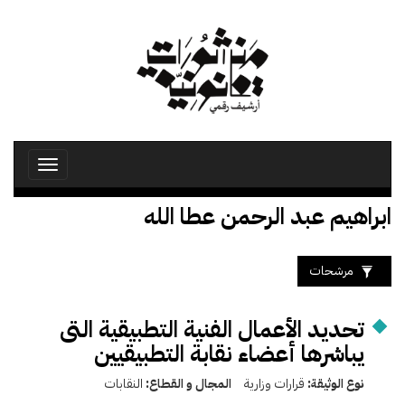
تجاوز
إلى
المحتوى
الرئيسي
Toggle
avigation
ابراهيم عبد الرحمن عطا الله
مرشحات
تحديد الأعمال الفنية التطبيقية التى
يباشرها أعضاء نقابة التطبيقيين
نوع الوثيقة:
قرارات وزارية
المجال و القطاع:
النقابات