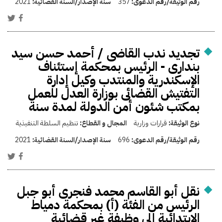
رقم الوثيقة/رقم الدعوى:
357
سنة الإصدار/السنة القضائية:
2021
تجديد ندب القاضى / أحمد حسن سيد
بندارى - الرئيس بمحكمة إستئناف
الإسكندرية والمنتدب وكيل إدارة
التفتيش القضائى بوزارة العدل للعمل
بمكتب شئون أمن الدولة لمدة سنة
نوع الوثيقة:
قرارات وزارية
المجال و القطاع:
تنظيم السلطة التنفيذية
رقم الوثيقة/رقم الدعوى:
696
سنة الإصدار/السنة القضائية:
2021
نقل أبو القاسم محمد فنجرى أبو جبل
الرئيس من الفئة (أ) بمحكمة دمياط
الإبتدائية إلى وظيفة غير قضائية