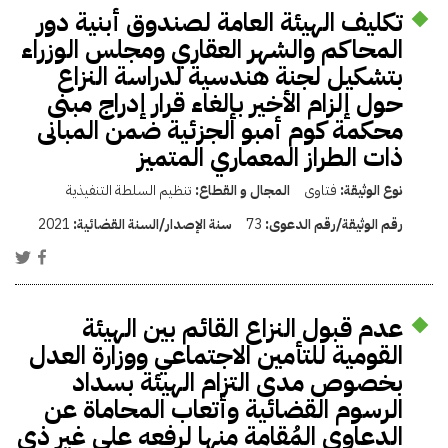
تكليف الهيئة العامة لصندوق أبنية دور
المحاكم والشهر العقاري ومجلس الوزراء
بتشكيل لجنة هندسية لدراسة النزاع
حول إلزام الأخير بإلغاء قرار إدراج مبنى
محكمة كوم أمبو الجزئية ضمن المبانى
ذات الطراز المعماري المتميز
نوع الوثيقة:
فتاوى
المجال و القطاع:
تنظيم السلطة التنفيذية
رقم الوثيقة/رقم الدعوى:
73
سنة الإصدار/السنة القضائية:
2021
عدم قبول النزاع القائم بين الهيئة
القومية للتأمين الاجتماعي ووزارة العدل
بخصوص مدى التزام الهيئة بسداد
الرسوم القضائية وأتعاب المحاماة عن
الدعاوى المُقامة منها لرفعه على غير ذي