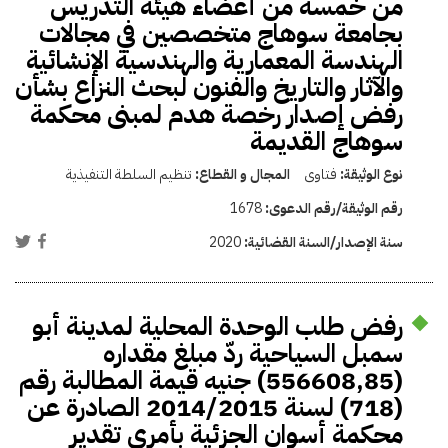
من خمسة من أعضاء هيئة التدريس
بجامعة سوهاج متخصصين في مجالات
الهندسة المعمارية والهندسية الإنشائية
والآثار والتاريخ والفنون لبحث النزاع بشأن
رفض إصدار رخصة هدم لمبنى محكمة
سوهاج القديمة
نوع الوثيقة:
فتاوى
المجال و القطاع:
تنظيم السلطة التنفيذية
رقم الوثيقة/رقم الدعوى:
1678
سنة الإصدار/السنة القضائية:
2020
رفض طلب الوحدة المحلية لمدينة أبو
سمبل السياحية ردّ مبلغ مقداره
(556608,85) جنيه قيمة المطالبة رقم
(718) لسنة 2014/2015 الصادرة عن
محكمة أسوان الجزئية بأمرى تقدير