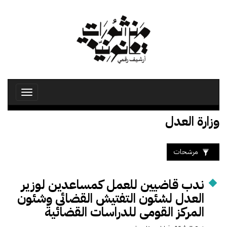
تجاوز
إلى
المحتوى
الرئيسي
Toggle
avigation
وزارة العدل
مرشحات
ندب قاضيين للعمل كمساعدين لوزير
العدل لشئون التفتيش القضائى وشئون
المركز القومى للدراسات القضائية