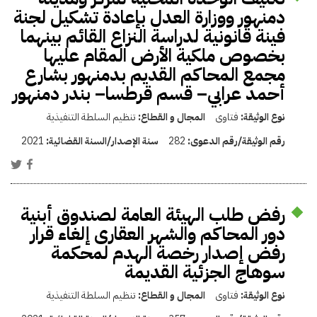
دمنهور ووزارة العدل بإعادة تشكيل لجنة
فينة قانونية لدراسة النزاع القائم بينهما
بخصوص ملكية الأرض المقام عليها
مجمع المحاكم القديم بدمنهور بشارع
أحمد عرابي– قسم قرطسا– بندر دمنهور
نوع الوثيقة:
فتاوى
المجال و القطاع:
تنظيم السلطة التنفيذية
رقم الوثيقة/رقم الدعوى:
282
سنة الإصدار/السنة القضائية:
2021
رفض طلب الهيئة العامة لصندوق أبنية
دور المحاكم والشهر العقارى إلغاء قرار
رفض إصدار رخصة الهدم لمحكمة
سوهاج الجزئية القديمة
نوع الوثيقة:
فتاوى
المجال و القطاع:
تنظيم السلطة التنفيذية