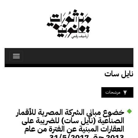
تجاوز
إلى
المحتوى
الرئيسي
Toggle
avigation
نايل سات
مرشحات
خضوع مباني الشركة المصرية للأقمار
الصناعية (نايل سات) للضريبة على
العقارات المبنية عن الفترة من عام
2013 حتى 31/5/2017